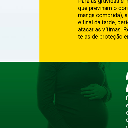
Para as grávidas é 
que previnam o con
manga comprida), a
e final da tarde, p
atacar as vítimas. 
telas de proteção e