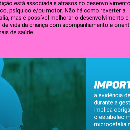
dição está associada a atrasos no desenvolviment
co, psíquico e/ou motor. Não há como reverter a
lia, mas é possível melhorar o desenvolvimento e
e de vida da criança com acompanhamento e orien
nais de saúde.
a evidência d
durante a ges
implica obrig
o estabeleci
microcefalia n