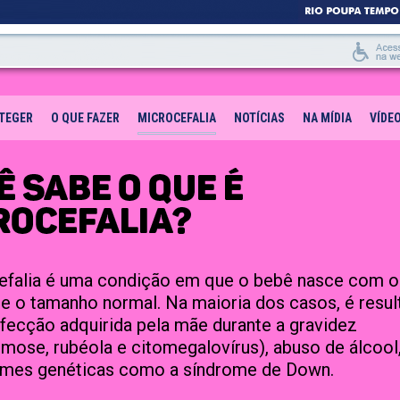
TEGER
O QUE FAZER
MICROCEFALIA
NOTÍCIAS
NA MÍDIA
VÍDE
efalia é uma condição em que o bebê nasce com o
e o tamanho normal. Na maioria dos casos, é resul
fecção adquirida pela mãe durante a gravidez
mose, rubéola e citomegalovírus), abuso de álcool
omes genéticas como a síndrome de Down.