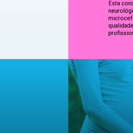
Esta con
neurológi
microcefa
qualidad
profissio