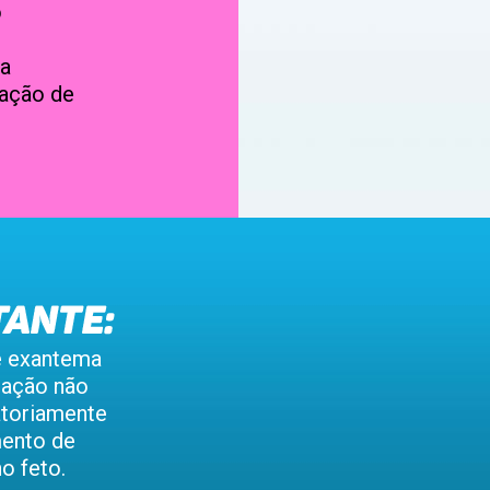
o
 a
tação de
e exantema
tação não
atoriamente
mento de
o feto.